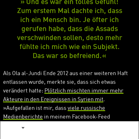
Und es war ein tolles Gefühl!
Zum erstem Mal dachte ich, dass
ich ein Mensch bin. Je öfter ich
gerufen habe, dass die Assads
verschwinden sollen, desto mehr
fühlte ich mich wie ein Subjekt.
Das war so befreiend.
Als Ola al-Jundi Ende 2012 aus einer weiteren Haft
entlassen wurde, merkte sie, dass sich etwas
verändert hatte:
Plötzlich mischten immer mehr
Akteure in den Ereignissen in Syrien mit
.
»
Aufgefallen ist mir, dass
viele russische
Medienberichte
in meinem Facebook-Feed
aufgetaucht sind. Alle behaupteten, dass unsere
English
Revolution illegitim sei und beendet werden