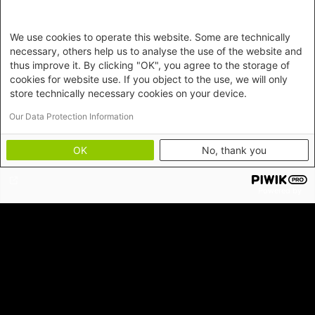
We use cookies
müsste.
«
Dennoch verspürte Ola al-Jundi weiterhin
den Drang auf die Straße zu gehen.
»
Und es war ein
We use cookies to operate this website. Some are technically
tolles Gefühl! Zum erstem Mal dachte ich, dass ich
necessary, others help us to analyse the use of the website and
thus improve it. By clicking "OK", you agree to the storage of
ein Mensch bin. Je öfter ich gerufen habe, dass die
cookies for website use. If you object to the use, we will only
Assads verschwinden sollen, desto mehr fühlte ich
store technically necessary cookies on your device.
mich wie ein Subjekt. Das war so befreiend.
«
Our Data Protection Information
Doch tatsächlich erschienen um sie herum immer
OK
No, thank you
weniger
Frauen auf den Demos
. Die Lage wurde von
Tag zu Tag chaotischer und unübersichtlicher. Mal
Powered by
nahm die Polizei willkürlich Männer vom
Straßenrand aus fest und warf sie auf LKW-
Ladeflächen. Die Fahrzeuge fuhren weg, die Männer
verschwanden. Mal attackierten Schergen des
Regimes Menschen wahllos in ihren Häusern. Feuer
brachen aus, Scharfschützen platzierten sich auf